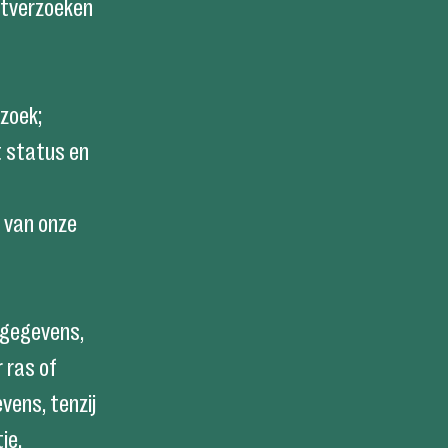
rtverzoeken
zoek;
t status en
r van onze
sgegevens,
 ras of
vens, tenzij
ie.