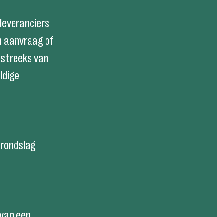
leveranciers
en aanvraag of
tstreeks van
ldige
grondslag
 van een