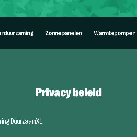
erduurzaming
Zonnepanelen
Warmtepompen
Privacy beleid
aring DuurzaamXL