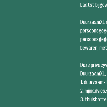
Laatst bijge
DuurzaamXL r
persoonsgegev
persoonsgege
bewaren, met 
Deze privacyv
DuurzaamXL, 
1. duurzaamxl
2. mijnadvies
3. thuisbatteri