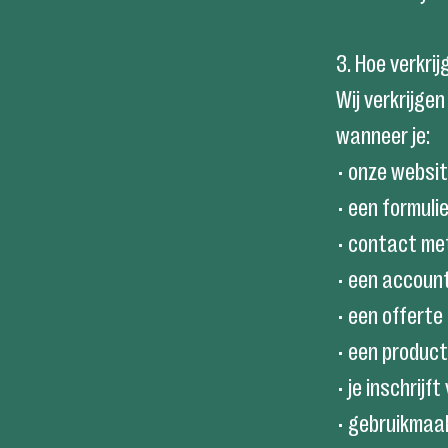
3. Hoe verkri
Wij verkrijge
wanneer je:
• onze websit
• een formulie
• contact me
• een accoun
• een offerte
• een product
• je inschrij
• gebruikmaa