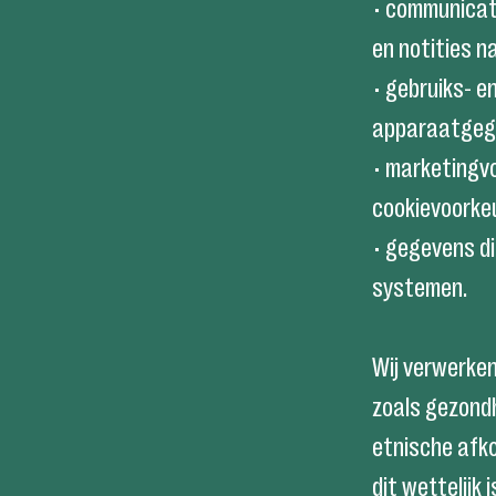
• communicat
en notities 
• gebruiks- e
apparaatgegev
• marketingvo
cookievoorke
• gegevens di
systemen.
Wij verwerken
zoals gezond
etnische afkom
dit wettelijk 