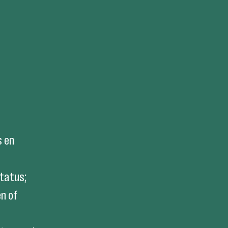
s en
status;
en of