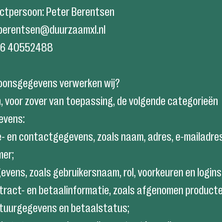
ctpersoon: Peter Berentsen
r.berentsen@duurzaamxl.nl
1 6 40552488
soonsgegevens verwerken wij?
, voor zover van toepassing, de volgende categorieën
evens:
ie- en contactgegevens, zoals naam, adres, e-mailadre
er;
vens, zoals gebruikersnaam, rol, voorkeuren en login
ntract- en betaalinformatie, zoals afgenomen product
ctuurgegevens en betaalstatus;