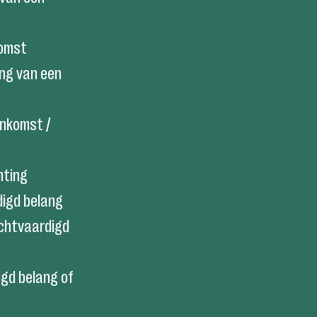
komst
ng van een
enkomst /
hting
digd belang
echtvaardigd
gd belang of