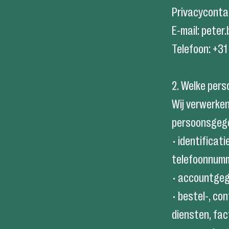
Privacyconta
E-mail: pete
Telefoon: +3
2. Welke per
Wij verwerken
persoonsgeg
• identificat
telefoonnumm
• accountgege
• bestel-, co
diensten, fa