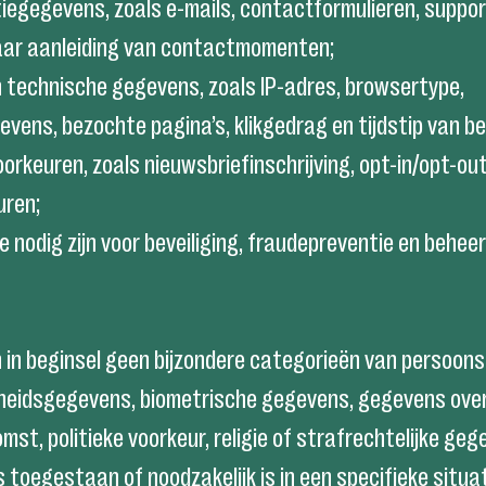
iegegevens, zoals e-mails, contactformulieren, suppo
naar aanleiding van contactmomenten;
n technische gegevens, zoals IP-adres, browsertype,
ens, bezochte pagina’s, klikgedrag en tijdstip van be
orkeuren, zoals nieuwsbriefinschrijving, opt-in/opt-ou
uren;
e nodig zijn voor beveiliging, fraudepreventie en behee
 in beginsel geen bijzondere categorieën van persoon
heidsgegevens, biometrische gegevens, gegevens over
st, politieke voorkeur, religie of strafrechtelijke gege
is toegestaan of noodzakelijk is in een specifieke situat