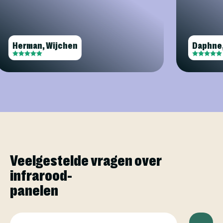
Herman, Wijchen
Daph
Veelgestelde vragen over
infrarood-
panelen