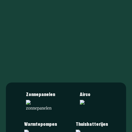
Maak kennis
info@duurzaamxl.nl
085 203 0230
Of kom gezellig langs
Rietgraafsingel 6
6678 PH, Oosterhout
(GLD)
Zonnepanelen
Airco
Warmtepompen
Thuisbatterijen