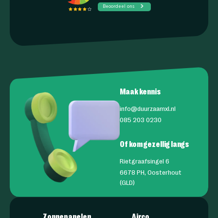
Maak kennis
info@duurzaamxl.nl
085 203 0230
Of kom gezellig langs
Rietgraafsingel 6
6678 PH, Oosterhout
(GLD)
Zonnepanelen
Airco