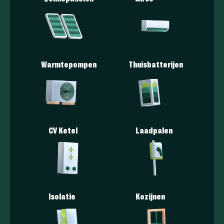
Warmtepompen
Thuisbatterijen
CV Ketel
Laadpalen
Isolatie
Kozijnen