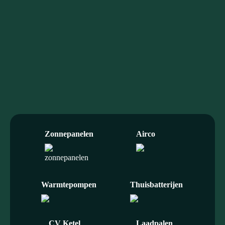
Maak kennis
info@duurzaamxl.nl
085 203 0230
Of kom gezellig langs
Rietgraafsingel 6
6678 PH, Oosterhout
(GLD)
Zonnepanelen
Airco
Warmtepompen
Thuisbatterijen
CV Ketel
Laadpalen