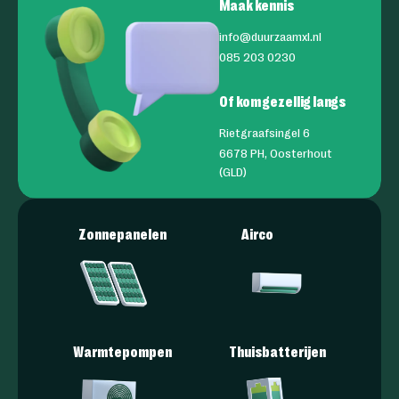
Maak kennis
info@duurzaamxl.nl
085 203 0230
Of kom gezellig langs
Rietgraafsingel 6
6678 PH, Oosterhout
(GLD)
Zonnepanelen
Airco
Warmtepompen
Thuisbatterijen