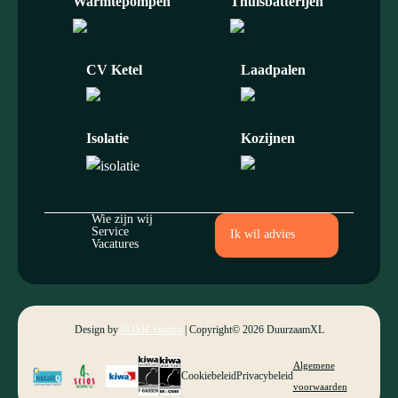
Warmtepompen
Thuisbatterijen
CV Ketel
Laadpalen
Isolatie
Kozijnen
Wie zijn wij
Service
Ik wil advies
Vacatures
Design by
ROSH Studios
| Copyright
© 2026 DuurzaamXL
Algemene
Cookiebeleid
Privacybeleid
voorwaarden