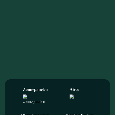
Maak kennis
info@duurzaamxl.nl
085 203 0230
Of kom gezellig langs
Rietgraafsingel 6
6678 PH, Oosterhout
(GLD)
Zonnepanelen
Airco