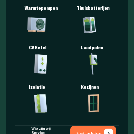
Warmtepompen
Thuisbatterijen
CV Ketel
Laadpalen
Isolatie
Kozijnen
Wie zijn wij
Service
Ik wil advies