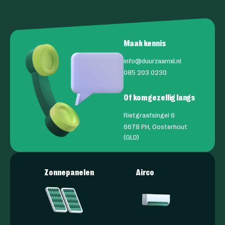
Maak kennis
info@duurzaamxl.nl
085 203 0230
Of kom gezellig langs
Rietgraafsingel 6
6678 PH, Oosterhout
(GLD)
Zonnepanelen
Airco